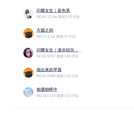
闪耀女生｜蓝色系
NO.6
13.3w 阅读
53 讨论
方圆之间
NO.7
1.2w 阅读
4 讨论
闪耀女生｜漫步绍兴，寻找藏在老街的江南温柔
NO.8
9767 阅读
48 讨论
画出来的早晨
NO.9
6480 阅读
13 讨论
相遇朝晖中
NO.10
316 阅读
10 讨论