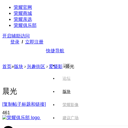
荣耀官网
荣耀商城
荣耀亲选
荣耀俱乐部
开启辅助访问
登录
/
立即注册
快捷导航
首页
首页
»
版块
›
兴趣街区
›
爱摄影
›
晨光
论坛
晨光
版块
[复制帖子标题和链接]
荣耀影像
46
1
建议广场