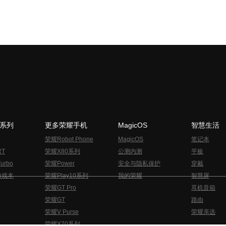
N系列
更多荣耀手机
MagicOS
智慧生活
荣耀Robot Phone
MagicOS
笔记本
RT
荣耀X80系列
公测内测
平板
urbo
荣耀Power
安全与隐私保护
穿戴
游戏本
荣耀Play10系列
我的荣耀
智慧屏
荣耀GT Pro
耳机音箱
荣耀GT
路由
荣耀V Purse
荣耀亲选
荣耀X70系列