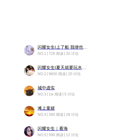
闪耀女生|上了船 我便也成了故事中的人
NO.1
726 阅读
20 讨论
闪耀女生|夏天就要玩水！！
NO.2
9600 阅读
20 讨论
城中虚实
NO.3
1w 阅读
5 讨论
滩上童嬉
NO.4
390 阅读
28 讨论
闪耀女生｜看海
NO.5
590 阅读
12 讨论