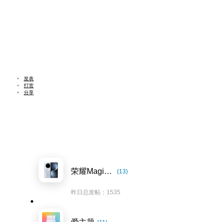
发表
打赏
分享
荣耀Magic7系列
(13)
昨日总发帖：1535