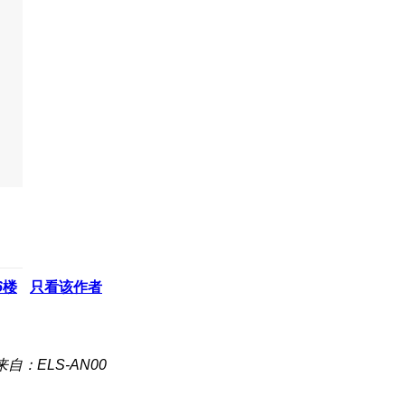
6
楼
只看该作者
来自：ELS-AN00