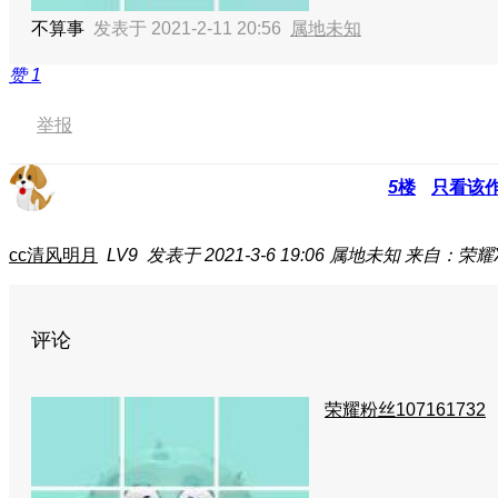
不算事
发表于 2021-2-11 20:56
属地未知
赞
1
举报
5
楼
只看该
cc清风明月
LV9
发表于 2021-3-6 19:06
属地未知
来自：荣耀X
评论
荣耀粉丝107161732