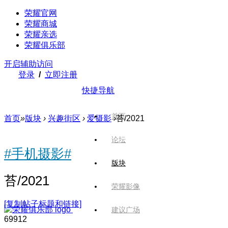
荣耀官网
荣耀商城
荣耀亲选
荣耀俱乐部
开启辅助访问
登录
/
立即注册
快捷导航
首页
首页
»
版块
›
兴趣街区
›
爱摄影
›
苔/2021
论坛
#手机摄影#
版块
苔/2021
荣耀影像
[复制帖子标题和链接]
建议广场
699
12