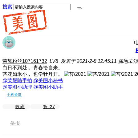
搜索
荣耀粉丝107161732
LV8
发表于 2021-2-8 12:45:11
属地未知
白日不到处， 青春恰自来。
苔花如米小， 也学牡丹开。
2
@荣耀随手拍
@美图小秘书
@美图小助理
@美图小助手
手机摄影
收藏
赞
27
举报