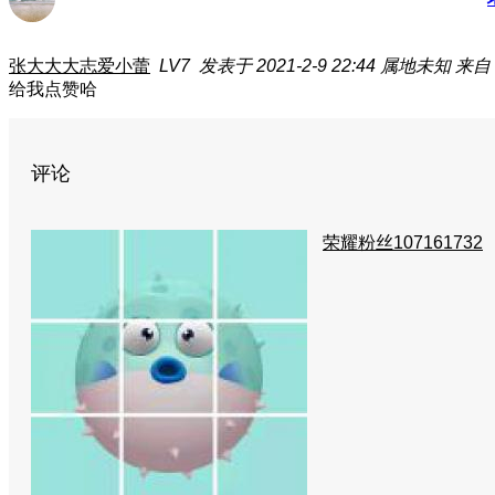
张大大大志爱小蕾
LV7
发表于 2021-2-9 22:44
属地未知
来自：
给我点赞哈
评论
荣耀粉丝107161732