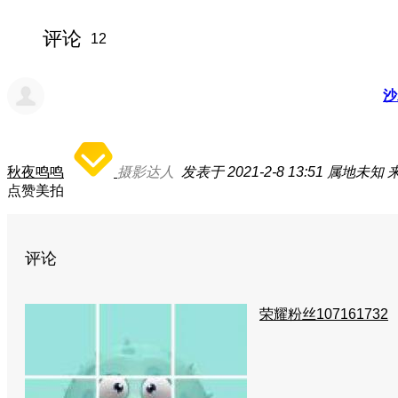
评论
12
沙
秋夜鸣鸣
摄影达人
发表于 2021-2-8 13:51
属地未知
来
点赞美拍
评论
荣耀粉丝107161732