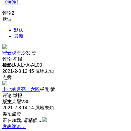
《傍晚》
评论
2
默认
默认
最新
守云观海
沙发
赞
评论
举报
摄影达人
LYA-AL00
2021-2-8 12:45
属地未知
点赞
十七的月亮十六圆
板凳
赞
评论
举报
版主
荣耀V30
2021-2-8 14:14
属地未知
美拍点赞
正在加载, 请稍候...
发表评论…