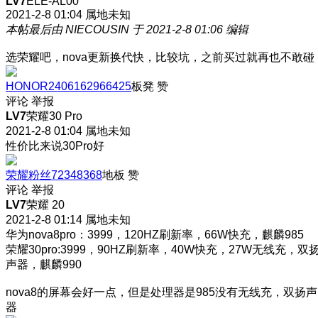
LV7
ELE-AL00
2021-2-8 01:04
属地未知
本帖最后由 NIECOUSIN 于 2021-2-8 01:06 编辑
选荣耀吧，nova更新换代快，比较坑，之前买过就再也不敢碰
HONOR2406162966425
板凳
赞
评论
举报
LV7
荣耀30 Pro
2021-2-8 01:04
属地未知
性价比来说30Pro好
荣耀粉丝72348368
地板
赞
评论
举报
LV7
荣耀 20
2021-2-8 01:14
属地未知
华为nova8pro：3999，120HZ刷新率，66W快充，麒麟985
荣耀30pro:3999，90HZ刷新率，40W快充，27W无线充，双
声器，麒麟990
nova8的屏幕会好一点，但是处理器是985没有无线充，双扬声
器