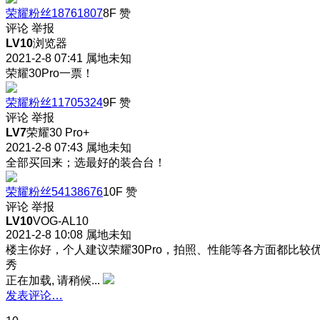
荣耀粉丝18761807
8F
赞
评论
举报
LV10
浏览器
2021-2-8 07:41
属地未知
荣耀30Pro一票！
荣耀粉丝11705324
9F
赞
评论
举报
LV7
荣耀30 Pro+
2021-2-8 07:43
属地未知
全部买回来；选最好的装合台！
荣耀粉丝54138676
10F
赞
评论
举报
LV10
VOG-AL10
2021-2-8 10:08
属地未知
楼主你好，个人建议荣耀30Pro，拍照、性能等各方面都比较
秀
正在加载, 请稍候...
发表评论…