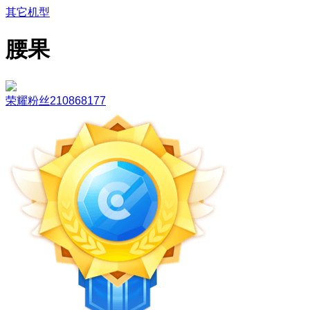
其它机型
腰果
荣耀粉丝210868177