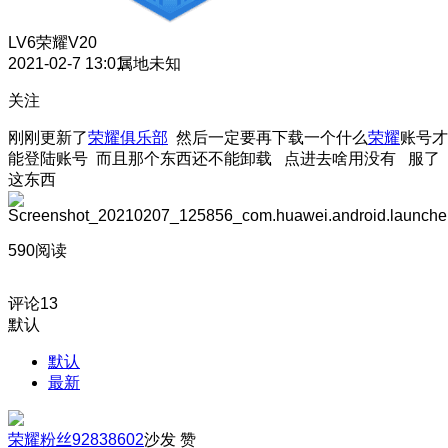
LV6
荣耀V20
2021-02-7 13:01
属地未知
关注
刚刚更新了
荣耀俱乐部
然后一定要再下载一个什么
荣耀
账号才
能登陆账号 而且那个东西还不能卸载 点进去啥用没有 服了
这东西
590阅读
评论
13
默认
默认
最新
荣耀粉丝92838602
沙发
赞