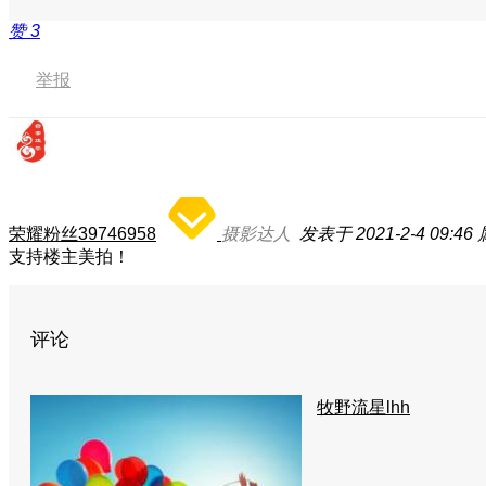
赞
3
举报
荣耀粉丝39746958
摄影达人
发表于 2021-2-4 09:46
支持楼主美拍！
评论
牧野流星lhh