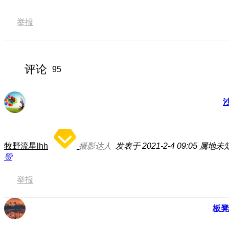
举报
评论
95
牧野流星lhh
摄影达人
发表于 2021-2-4 09:05
属地未
赞
举报
板凳