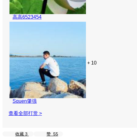
高高6523454
+ 10
Squen肇强
查看全部打赏 >
收藏
3
赞
55