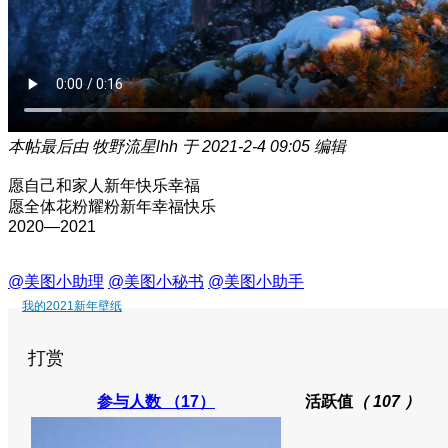
本帖最后由 牧野流星lhh 于 2021-2-4 09:05 编辑
愿自己和家人新年快乐幸福
愿全体花粉耀粉新年幸福快乐
2020—2021
@美图小助理
@美图小秘书
@美图小助手
我的2021新年壁纸
打赏
参与人数
（17）
活跃值
（ 107 ）