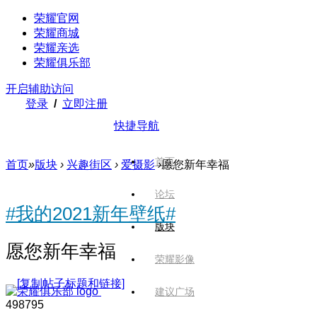
荣耀官网
荣耀商城
荣耀亲选
荣耀俱乐部
开启辅助访问
登录
/
立即注册
快捷导航
首页
首页
»
版块
›
兴趣街区
›
爱摄影
›
愿您新年幸福
论坛
#我的2021新年壁纸#
版块
愿您新年幸福
荣耀影像
[复制帖子标题和链接]
建议广场
4987
95