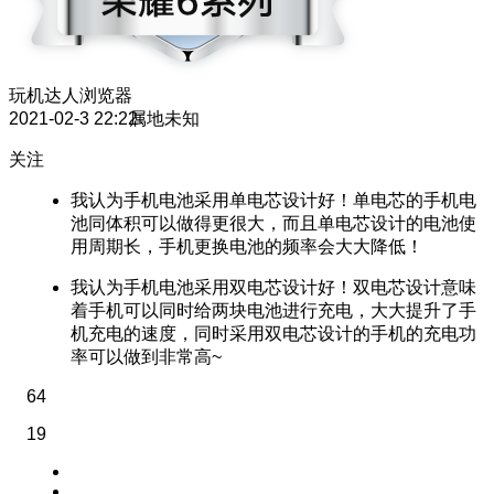
玩机达人
浏览器
2021-02-3 22:22
属地未知
关注
我认为手机电池采用单电芯设计好！单电芯的手机电
池同体积可以做得更很大，而且单电芯设计的电池使
用周期长，手机更换电池的频率会大大降低！
我认为手机电池采用双电芯设计好！双电芯设计意味
着手机可以同时给两块电池进行充电，大大提升了手
机充电的速度，同时采用双电芯设计的手机的充电功
率可以做到非常高~
64
19