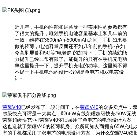
近几年，手机的性能和屏幕等一些实用性的参数都有
了很大的提升，唯独手机电池容量基本上和几年前的
一致，维持在3800mAh-5000mAh之间，手机如果要
做的轻薄，电池容量反而还不如几年前的手机~在如
今高刷屏幕和5G等“电老虎”的加持下，手机的续航能
力提升已经非常有限了。能提升的只有在手机充电功
率这里提升一下，提升手机充电的功率。这里就不得
不提一下手机电池的设计-分别是单电芯和双电芯设
计~
荣耀V40
已经发布了一段时间了，在
荣耀
V40
的众多卖点中，
超级快充可谓是一大卖点，即66W有线荣耀超级快充/50W无线
荣耀超级快充~可荣耀V40依旧采用了单电芯的电池设计方案，
这也造就了荣耀V40的轻薄机身。众所周知友商拥有65W充电
率的手机都采用了双电芯的电池设计方案，为什么荣耀V40依