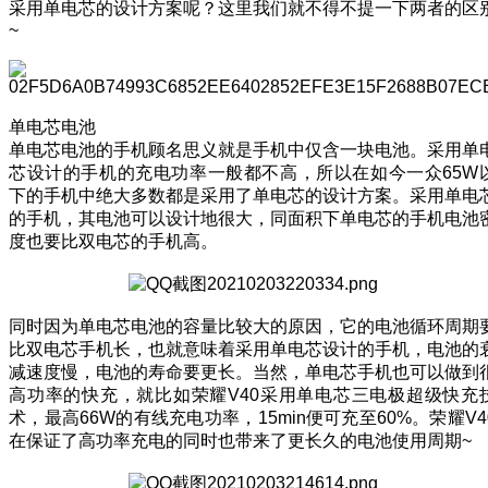
采用单电芯的设计方案呢？这里我们就不得不提一下两者的区
~
单电芯电池
单电芯电池的手机顾名思义就是手机中仅含一块电池。采用单
芯设计的手机的充电功率一般都不高，所以在如今一众65W
下的手机中绝大多数都是采用了单电芯的设计方案。采用单电
的手机，其电池可以设计地很大，同面积下单电芯的手机电池
度也要比双电芯的手机高。
同时因为单电芯电池的容量比较大的原因，它的电池循环周期
比双电芯手机长，也就意味着采用单电芯设计的手机，电池的
减速度慢，电池的寿命要更长。当然，单电芯手机也可以做到
高功率的快充，就比如荣耀V40采用单电芯三电极超级快充
术，最高66W的有线充电功率，15min便可充至60%。荣耀V4
在保证了高功率充电的同时也带来了更长久的电池使用周期~