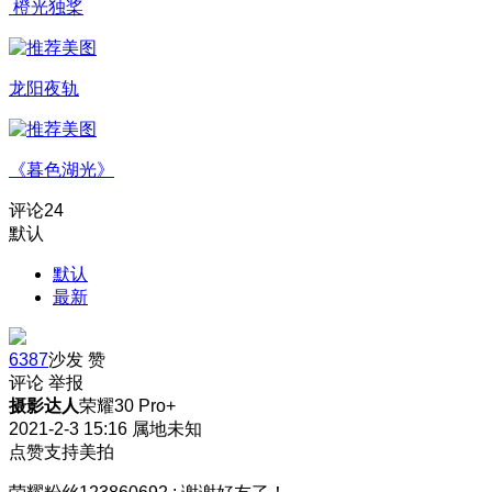
橙光独桨
龙阳夜轨
《暮色湖光》
评论
24
默认
默认
最新
6387
沙发
赞
评论
举报
摄影达人
荣耀30 Pro+
2021-2-3 15:16
属地未知
点赞支持美拍