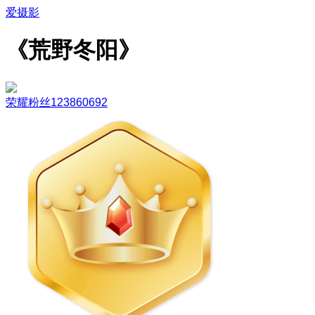
爱摄影
《荒野冬阳》
荣耀粉丝123860692