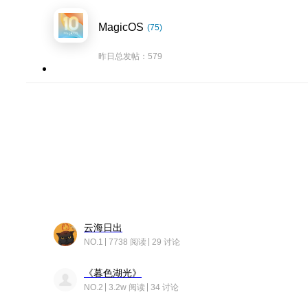
MagicOS
(75)
昨日总发帖：579
云海日出
NO.1
7738 阅读
29 讨论
《暮色湖光》
NO.2
3.2w 阅读
34 讨论