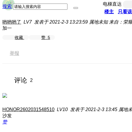
电梯直达
搜索
楼主
只看该
哟哟哟了
LV7
发表于 2021-2-3 13:23:59
属地未知
来自：荣耀3
加一
收藏
赞
5
举报
评论
2
HONOR2602031548510
LV10
发表于 2021-2-3 13:45
属地
沙发
赞