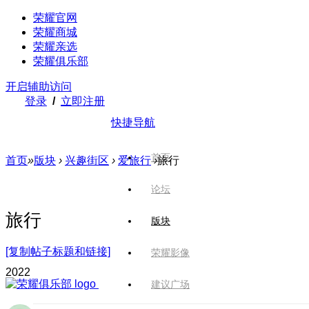
荣耀官网
荣耀商城
荣耀亲选
荣耀俱乐部
开启辅助访问
登录
/
立即注册
快捷导航
首页
首页
»
版块
›
兴趣街区
›
爱旅行
›
旅行
论坛
旅行
版块
[复制帖子标题和链接]
荣耀影像
202
2
建议广场