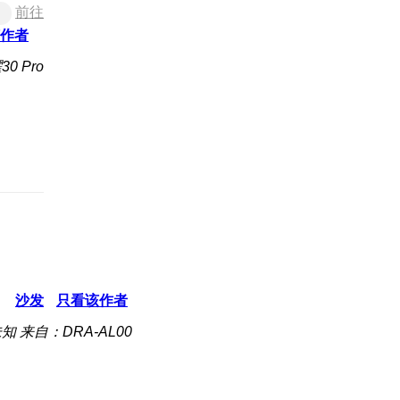
前往
作者
0 Pro
沙发
只看该作者
未知
来自：DRA-AL00