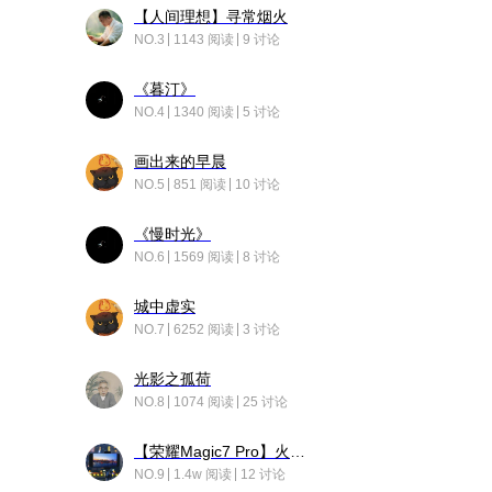
【人间理想】寻常烟火
NO.3
1143 阅读
9 讨论
《暮汀》
NO.4
1340 阅读
5 讨论
画出来的早晨
NO.5
851 阅读
10 讨论
《慢时光》
NO.6
1569 阅读
8 讨论
城中虚实
NO.7
6252 阅读
3 讨论
光影之孤荷
NO.8
1074 阅读
25 讨论
【荣耀Magic7 Pro】火舞惊鸿
NO.9
1.4w 阅读
12 讨论