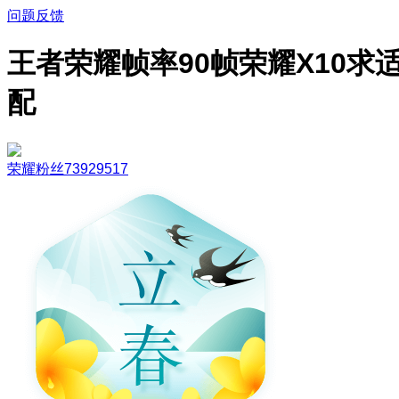
问题反馈
王者荣耀帧率90帧荣耀X10求
配
荣耀粉丝73929517