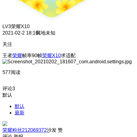
LV3
荣耀X10
2021-02-2 18:16
属地未知
关注
王者
荣耀
帧率90帧
荣耀X10
求适配
577阅读
评论
3
默认
默认
最新
荣耀粉丝212069372
沙发
赞
评论
举报