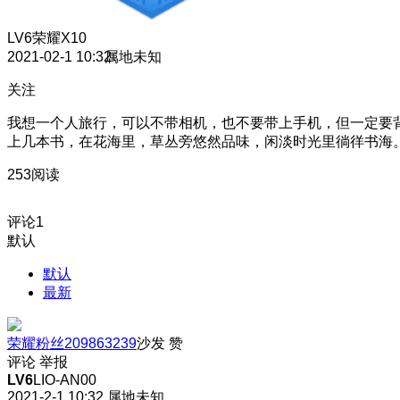
LV6
荣耀X10
2021-02-1 10:32
属地未知
关注
我想一个人旅行，可以不带相机，也不要带上手机，但一定要
上几本书，在花海里，草丛旁悠然品味，闲淡时光里徜徉书海
253阅读
评论
1
默认
默认
最新
荣耀粉丝209863239
沙发
赞
评论
举报
LV6
LIO-AN00
2021-2-1 10:32
属地未知