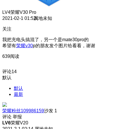
LV4
荣耀V30 Pro
2021-02-1 01:52
属地未知
关注
我把充电头搞混了，另一个是mate30pro的
希望有
荣耀v30
p的朋友发个图片给看看，谢谢
639阅读
评论
14
默认
默认
最新
荣耀粉丝109986159
沙发
1
评论
举报
LV6
荣耀V20
2021-2-1 02:14
属地未知