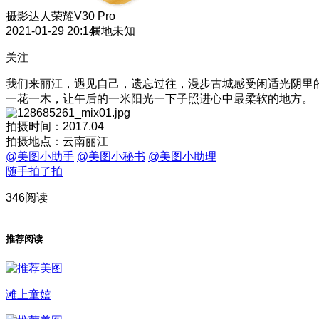
摄影达人
荣耀V30 Pro
2021-01-29 20:14
属地未知
关注
我们来丽江，遇见自己，遗忘过往，漫步古城感受闲适光阴里
一花一木，让午后的一米阳光一下子照进心中最柔软的地方。
拍摄时间：2017.04
拍摄地点：云南丽江
@美图小助手
@美图小秘书
@美图小助理
随手拍了拍
346阅读
推荐阅读
滩上童嬉