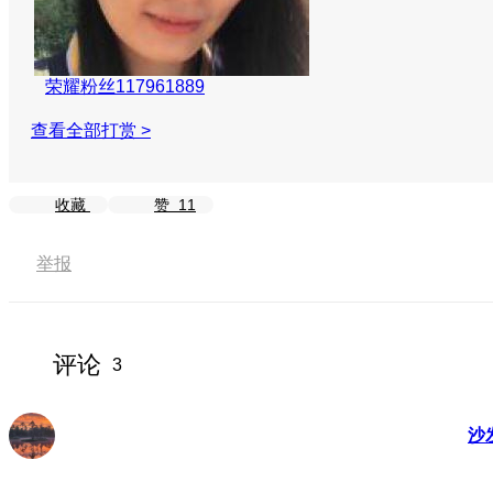
荣耀粉丝117961889
查看全部打赏 >
收藏
赞
11
举报
评论
3
沙