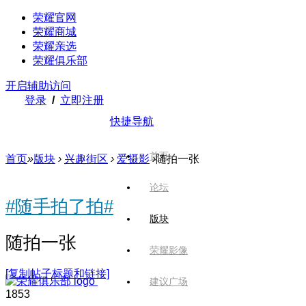
荣耀官网
荣耀商城
荣耀亲选
荣耀俱乐部
开启辅助访问
登录
/
立即注册
快捷导航
首页
首页
»
版块
›
兴趣街区
›
爱摄影
›
随拍一张
论坛
#随手拍了拍#
版块
随拍一张
荣耀影像
[复制帖子标题和链接]
建议广场
185
3