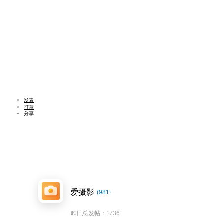
发表
打赏
分享
爱摄影
(981)
昨日总发帖：1736