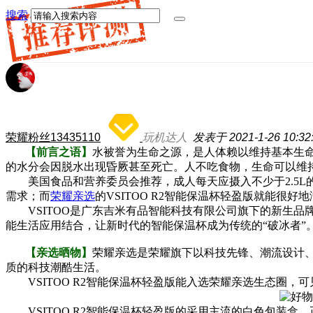
搜索
荣耀粉丝13435110
玩机达人
发表于 2021-1-26 10:32
【前言之语】
水被誉为生命之源，是人体赖以维持基本生命
的水分会因脱水出现昏
厥甚至死亡。人不吃食物，生命可以维持
美国食品和营养委员会推荐，成人每天应摄入不少于2.5L
需求；而
荣耀亲选
的VSITOO R2智能保温杯轻盈版就能很好
VSITOO是广东吉米有品智能科技有限公司旗下的新生品
能生活应用结合，让新
时代的智能保温杯成为传统的“破冰者”
【亲选晒物】
荣耀亲选是荣耀旗下以科技先锋、潮流设计
质的科技潮酷生活。
VSITOO R2智能保温杯轻盈版能入选荣耀亲选生态圈，
VSITOO R2智能保温杯轻盈版的采用主流的白色包装盒