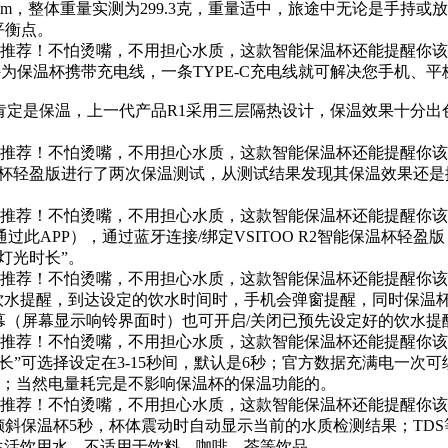
23mm，整体重量实测为299.3克，重量适中，旅途中无论是手持
平衡点。
保温杯携带充电线，一条TYPE-C充电线就可解决您
手机、平
能肯定是保温，上一代产品R1采用三层隔热设计，
保温效果十分出
智能保温杯轻盈版进行了两次保温测试，从测试结果发现其保温效果
APP），通过蓝牙连接/绑定VSITOO R2智能保温
杯轻盈版
灯光时长”。
饮水提醒，到达设定的饮水时间时，手机会弹
窗提醒，同时保温杯
幕（屏幕显示响铃界面时）也可开启/关闭已预先设定好的饮水提
长”可选择设定在3-15秒间，默认是6秒；
官方数据充满电一次可续
天；当然电量耗完是不影响保温杯的保温功能的。
倾斜保温杯5秒，杯体震动时自动显示当前的
水质检测结果；TDS
常生活饮用水，不适用于饮料、咖啡、茶等饮品。