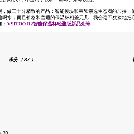
计美观，做工十分精致的产品；智能模块和荣耀亲选
生态圈的加持，
地喝水；而且价格和普通的保温杯相差无几，我会毫不犹豫地把
加：
VSITOO R2智能保温杯轻盈版新
品
众筹
积分
（ 87 ）
+ 30