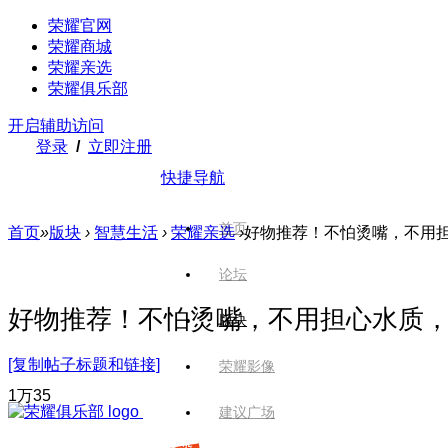
荣耀官网
荣耀商城
荣耀亲选
荣耀俱乐部
开启辅助访问
登录
/
立即注册
快捷导航
首页
首页
»
版块
›
智慧生活
›
荣耀亲选
›
好物推荐！不怕烫嘴，不用担心
论坛
好物推荐！不怕烫嘴，不用担心水质
版块
[复制帖子标题和链接]
荣耀影像
1万
35
建议广场