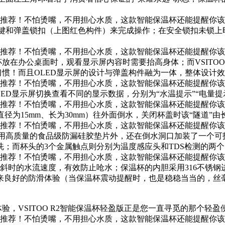
按键和弹盖锁扣（上图红色构件）来完成操作；在
安全锁扣未锁上
放在办公桌面时，观看显示屏内容时需要抬高身
体；而VSIT
惯！而且OLED显示屏的设计与弹盖构件融为一体，整体设计
ED显示屏切换查看不同的显示数据，分别为“水温提示”“
电量提
直径为15mm、长为30mm）往外面倒水，关闭杯
盖时该“隧道”
采用高质量的食品级防漏硅胶垫片外，还在倒水洞口加
装了一个可
洗；而杯头的3个金属触点则分别为温度感应头和TDS检测的两个
倾斜时的水流速度，有效防止呛水；保温杯的内胆
采用316不锈
来良好的防滑体验（当保温杯震动提醒时，也是稳稳当当的，丝毫
，VSITOO R2智能保温杯轻盈版正是您一直
寻觅的那个轻盈