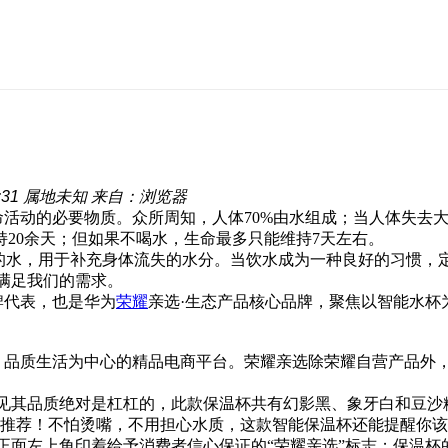
:31
属地未知
来自：浏览器
活动的必要物质。众所周知，人体70%由水组
成；当人体失去大
20余天；但如果不喝水，生命最多只能维持7天左右。
的水，用于补充身体流失的水分。当饮水成为
一种良好的习惯，
地满足我们的需求。
牌代表，也是华为
荣耀
亲选·生态产品核心品牌
，聚焦以智能水杯
。
、品质生活为中心的精品电商平台。荣耀亲选
除荣耀自营产品外
可见其品质绝对是杠杠的，此款保温杯共有幻影黑、象
牙白和豆沙
，正面左上角印着给予消费者信心保证的“荣耀亲
选”标志；保温杯