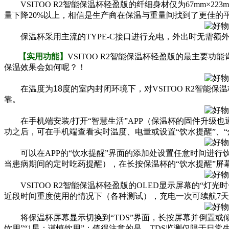
VSITOO R2智能保温杯轻盈版的
纤细身材仅为67mm×2
量下降20%以上，相信是生产商在保温与重量间找到了更佳的
保温杯采用主流的TYPE-C接口进行充电，外出时无需额外为
【实用功能】
VSITOO R2智能保温杯轻盈版的最主要功
保温效果会如何呢？！
在温度为18度的室内封闭环境下，对
VSITOO R2
靠。
在手机端安装/打开“智慧生活”APP（保温杯的固件升级也通过此
功之后，可在手机端查看实时温
度、电量或设置“饮水提醒”、“
可以在APP的“饮水提醒”界面的添加处设置任意时间进行
当患病期间的定时吃药提醒），在长按保温杯的“饮水提醒
”屏
VSITOO R2智能保温杯轻盈版的O
LED显示屏幕的“灯光时
近段时间重度使用的情况下（各种测试），充电一次可续航7
将保温杯屏幕显示切换到“TDS”界面，长按屏幕并倒置或
饮用”“1星：谨慎饮用”；值得注意的是，TDS监测仅限于日