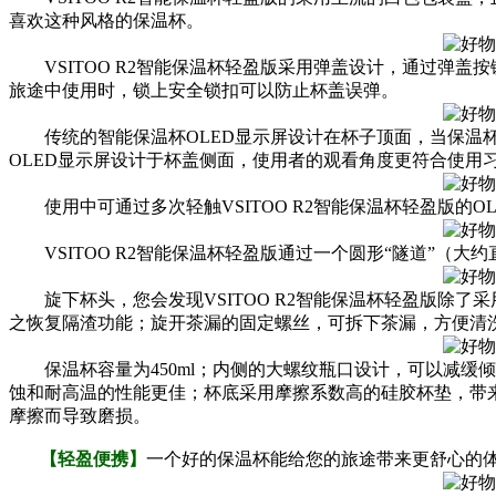
喜欢这种风格的保温杯
。
VSITOO R2智能保温杯轻盈版采用弹盖设计，通过弹盖
旅途中使用时，锁上安全
锁扣可以防止杯盖误弹。
传统的智能保温杯OLED显示屏设计在杯子顶面，当保温杯
OLED显示屏设计于杯盖侧面
，使用者的观看角度更符合使用习
使用中可通过多次轻触VSITOO R2智能保温杯轻盈版的OL
VSITOO R2智能保温杯轻盈版通过一个圆形“隧道”（大约
旋下杯头，您会发现VSITOO R2智能保温杯轻盈版除了
之恢复隔渣功能；旋开
茶漏
的固定螺丝，可拆下
茶漏
，方便清
保温杯容量为450ml；内侧的大螺纹瓶口设计，可以减缓
蚀和耐高温的性能更佳；
杯底采用摩擦系数高的硅胶杯垫，带
摩擦
而导致磨损。
【轻盈便携】
一个好的保温杯能给您的旅途带来更舒心的体验