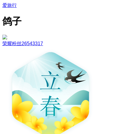
爱旅行
鸽子
荣耀粉丝26543317