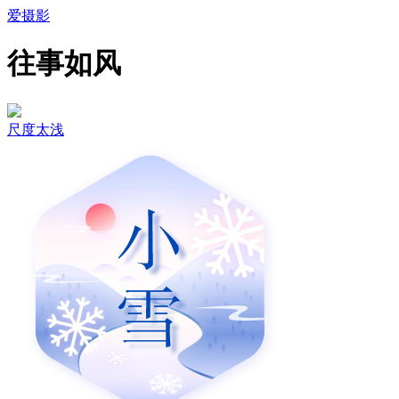
爱摄影
往事如风
尺度太浅