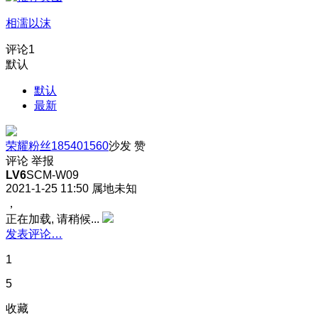
相濡以沫
评论
1
默认
默认
最新
荣耀粉丝185401560
沙发
赞
评论
举报
LV6
SCM-W09
2021-1-25 11:50
属地未知
，
正在加载, 请稍候...
发表评论…
1
5
收藏