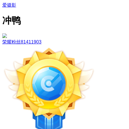
爱摄影
冲鸭
荣耀粉丝81411903