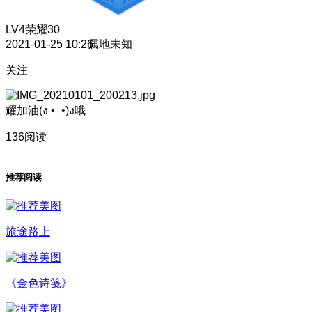
LV4
荣耀30
2021-01-25 10:26
属地未知
关注
耀加油(ง •_•)ง哦
136阅读
推荐阅读
旅途路上
《金色诗笺》