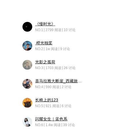
《慢时光》
NO.1
2799 阅读
10 讨论
橙光独桨
NO.2
1w 阅读
9 讨论
光影之孤荷
NO.3
1703 阅读
26 讨论
喜马拉雅大断崖_西藏旅行日记
NO.4
590 阅读
2 讨论
长椅上的123
NO.5
921 阅读
6 讨论
闪耀女生｜蓝色系
NO.6
1.4w 阅读
39 讨论