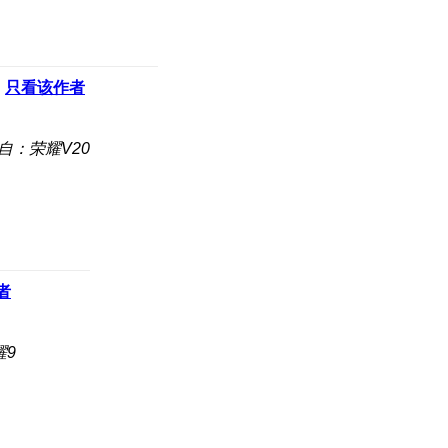
只看该作者
自：荣耀V20
者
耀9