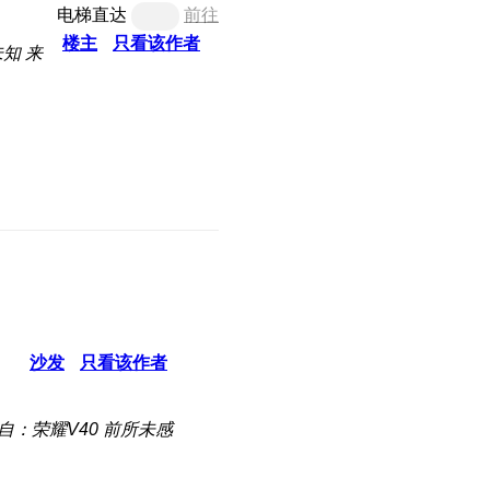
电梯直达
前往
楼主
只看该作者
未知
来
沙发
只看该作者
自：荣耀V40 前所未感