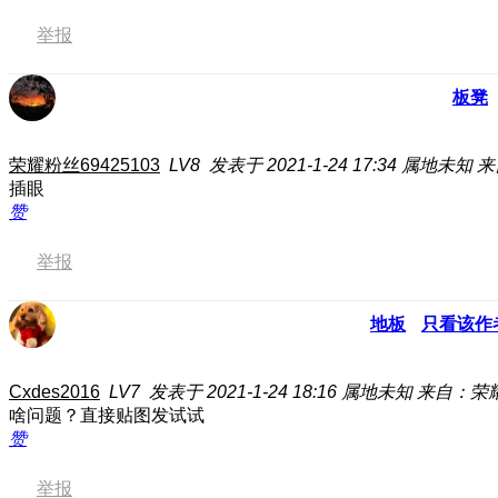
举报
板凳
荣耀粉丝69425103
LV8
发表于 2021-1-24 17:34
属地未知
来
插眼
赞
举报
地板
只看该作
Cxdes2016
LV7
发表于 2021-1-24 18:16
属地未知
来自：荣
啥问题？直接贴图发试试
赞
举报