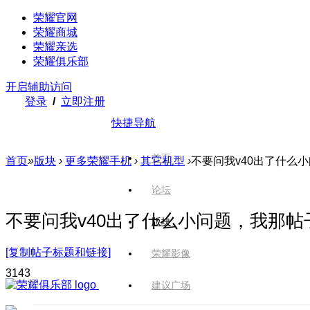
荣耀官网
荣耀商城
荣耀亲选
荣耀俱乐部
开启辅助访问
登录
/
立即注册
快捷导航
首页
首页
»
版块
›
更多荣耀手机
›
其它机型
›
不要问我v40出了什么
论坛
不要问我v40出了什么小问题，我那帖
版块
[复制帖子标题和链接]
荣耀影像
314
3
建议广场