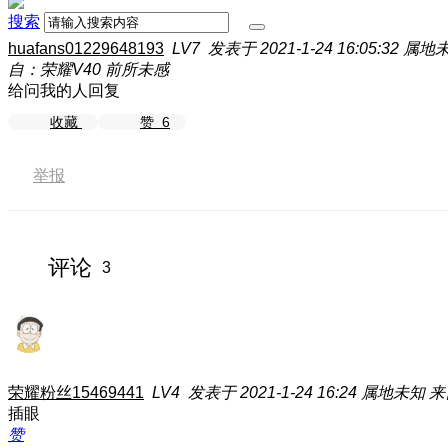
搜索
huafans01229648193
LV7
发表于 2021-1-24 16:05:32
属地
自：荣耀V40 前所未感
给问我的人回复
收藏
赞
6
举报
评论
3
荣耀粉丝15469441
LV4
发表于 2021-1-24 16:24
属地未知
来
插眼
赞