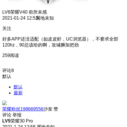
LV6
荣耀V40 前所未感
2021-01-24 12:53
属地未知
关注
好多APP还没适配（如皮皮虾，UC浏览器），不要求全部
120hz，90总该给的啊，攻城狮加把劲
259阅读
评论
8
默认
默认
最新
荣耀粉丝198669556
沙发
赞
评论
举报
LV5
荣耀30 Pro
2021-1-24 12:58
属地未知