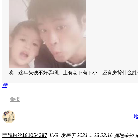
唉，这年头钱不好弄啊。
上有老下有下小。还有房贷什么乱
赞
举报
荣耀粉丝181054387
LV9
发表于 2021-1-23 22:16
属地未知