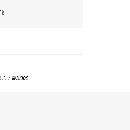
论
来自：荣耀30S