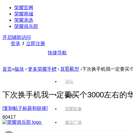
荣耀官网
荣耀商城
荣耀亲选
荣耀俱乐部
开启辅助访问
登录
/
立即注册
快捷导航
首页
首页
»
版块
›
更多荣耀手机
›
其它机型
›
下次换手机我一定要买个3
论坛
下次换手机我一定要买个3000左右的
版块
[复制帖子标题和链接]
荣耀影像
604
17
建议广场