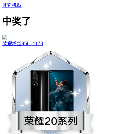
其它机型
中奖了
荣耀粉丝95614178