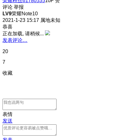
荣耀粉丝61780535
10F
赞
评论
举报
LV9
荣耀Note10
2021-1-23 15:17
属地未知
恭喜
正在加载, 请稍候...
发表评论…
20
7
收藏
表情
发送
发表