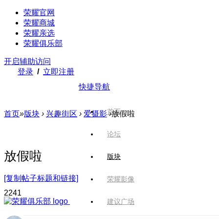
荣耀官网
荣耀商城
荣耀亲选
荣耀俱乐部
开启辅助访问
登录
/
立即注册
快捷导航
首页
首页
»
版块
›
兴趣街区
›
爱摄影
›
放假啦
论坛
放假啦
版块
[复制帖子标题和链接]
荣耀影像
224
1
建议广场