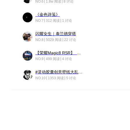
NO.6
1.8w 阅读
8 讨论
《金色诗笺》
NO.7
312 阅读
1 讨论
闪耀女生｜泰兰德穿搭
NO.8
5029 阅读
22 讨论
【荣耀Magic8 RSR】 穹影
NO.9
499 阅读
4 讨论
#灵动胶囊创意壁纸大乱斗#脑洞不限形式，灵感不分边界，体验追赛的快乐！
NO.10
1353 阅读
5 讨论