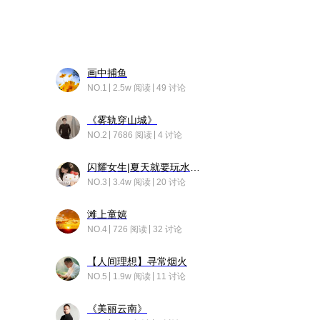
画中捕鱼
NO.1
2.5w 阅读
49 讨论
《雾轨穿山城》
NO.2
7686 阅读
4 讨论
闪耀女生|夏天就要玩水！！
NO.3
3.4w 阅读
20 讨论
滩上童嬉
NO.4
726 阅读
32 讨论
【人间理想】寻常烟火
NO.5
1.9w 阅读
11 讨论
《美丽云南》