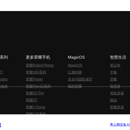
N系列
更多荣耀手机
MagicOS
智慧生活
荣耀Robot Phone
MagicOS
笔记本
RT
荣耀X80系列
公测内测
平板
urbo
荣耀Power
安全与隐私保护
穿戴
游戏本
荣耀Play10系列
我的荣耀
智慧屏
荣耀GT Pro
耳机音箱
荣耀GT
路由
荣耀V Purse
荣耀亲选
荣耀X70系列
与隐私的声明
关于cookies
法律信息
表
版权所有 © 荣耀终端股份有限公司 2020-2026 保留一切权利.
粤公网安备 440