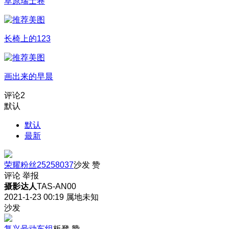
草原瑞士卷
长椅上的123
画出来的早晨
评论
2
默认
默认
最新
荣耀粉丝25258037
沙发
赞
评论
举报
摄影达人
TAS-AN00
2021-1-23 00:19
属地未知
沙发
复兴号动车组
板凳
赞