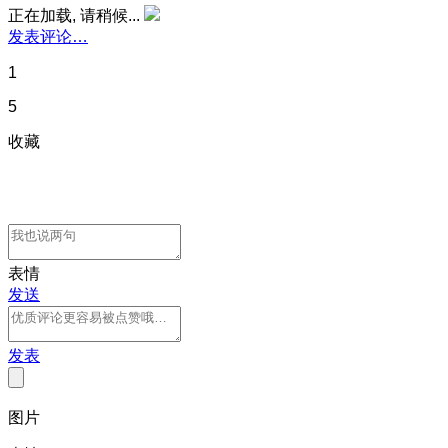
正在加载, 请稍候...
发表评论…
1
5
收藏
表情
发送
发表
图片