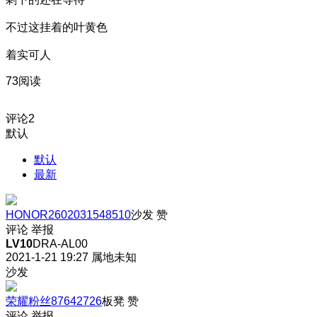
不过这挂着的叶黄色
着实可人
73阅读
评论
2
默认
默认
最新
HONOR2602031548510
沙发
赞
评论
举报
LV10
DRA-AL00
2021-1-21 19:27
属地未知
沙发
荣耀粉丝87642726
板凳
赞
评论
举报