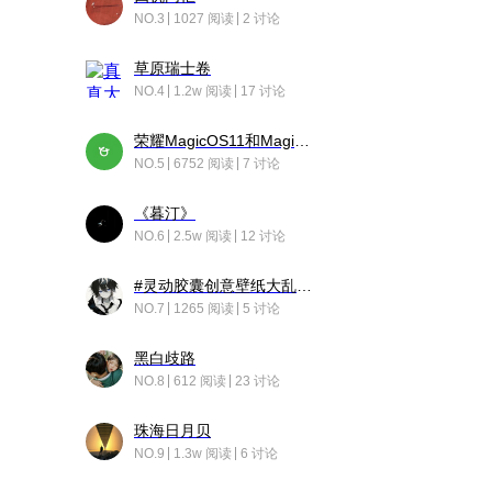
NO.3
1027 阅读
2 讨论
草原瑞士卷
NO.4
1.2w 阅读
17 讨论
荣耀MagicOS11和Magic10之间直观的区别是啥呢？
NO.5
6752 阅读
7 讨论
《暮汀》
NO.6
2.5w 阅读
12 讨论
#灵动胶囊创意壁纸大乱斗#脑洞不限形式，灵感不分边界，体验追赛的快乐！
NO.7
1265 阅读
5 讨论
黑白歧路
NO.8
612 阅读
23 讨论
珠海日月贝
NO.9
1.3w 阅读
6 讨论