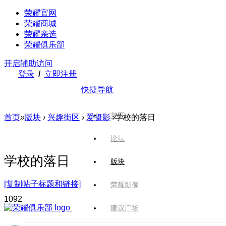
荣耀官网
荣耀商城
荣耀亲选
荣耀俱乐部
开启辅助访问
登录
/
立即注册
快捷导航
首页
首页
»
版块
›
兴趣街区
›
爱摄影
›
学校的落日
论坛
学校的落日
版块
[复制帖子标题和链接]
荣耀影像
109
2
建议广场