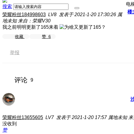
电
搜索
楼
荣耀粉丝184998603
LV8
发表于 2021-1-20 17:30:26
属
地未知
来自：荣耀V30
我之前明明更新了165来着
收藏
赞
6
举报
评论
9
荣耀粉丝13655605
LV7
发表于 2021-1-20 17:57
属地未知
来
没收到
赞