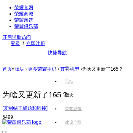
荣耀官网
荣耀商城
荣耀亲选
荣耀俱乐部
开启辅助访问
登录
/
立即注册
快捷导航
首页
首页
»
版块
›
更多荣耀手机
›
其它机型
›
为啥又更新了165？
论坛
为啥又更新了165？
版块
[复制帖子标题和链接]
荣耀影像
549
9
建议广场