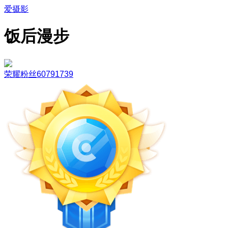
爱摄影
饭后漫步
荣耀粉丝60791739