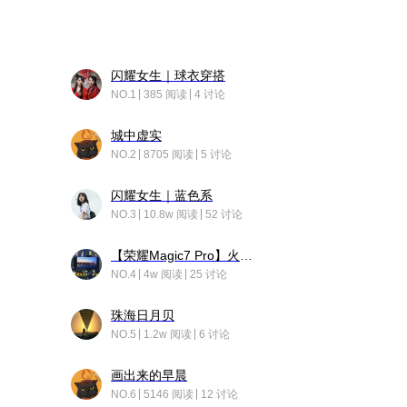
闪耀女生｜球衣穿搭
NO.1
385 阅读
4 讨论
城中虚实
NO.2
8705 阅读
5 讨论
闪耀女生｜蓝色系
NO.3
10.8w 阅读
52 讨论
【荣耀Magic7 Pro】火舞惊鸿
NO.4
4w 阅读
25 讨论
珠海日月贝
NO.5
1.2w 阅读
6 讨论
画出来的早晨
NO.6
5146 阅读
12 讨论