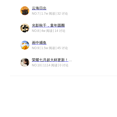
云海日出
NO.7
1.7w 阅读
32 讨论
光影秋千，童年圆圈
NO.8
4w 阅读
14 讨论
画中捕鱼
NO.9
1.5w 阅读
45 讨论
荣耀七月超大杯更新！后台堆叠动画太丝滑！
NO.10
1114 阅读
0 讨论