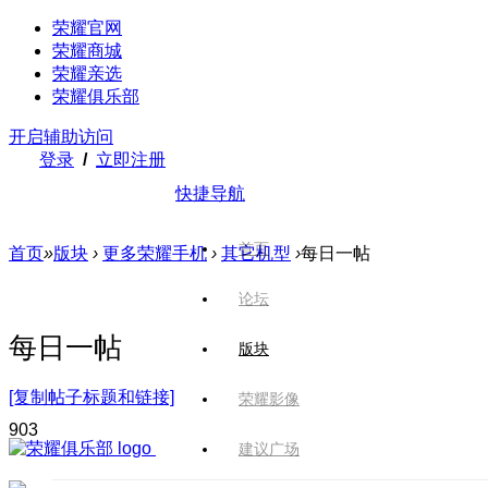
荣耀官网
荣耀商城
荣耀亲选
荣耀俱乐部
开启辅助访问
登录
/
立即注册
快捷导航
首页
首页
»
版块
›
更多荣耀手机
›
其它机型
›
每日一帖
论坛
每日一帖
版块
[复制帖子标题和链接]
荣耀影像
90
3
建议广场