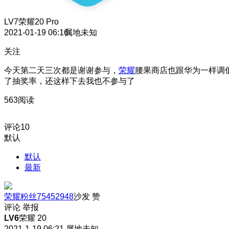
LV7
荣耀20 Pro
2021-01-19 06:16
属地未知
关注
今天第二天三次都是谢谢参与，
荣耀
腰果商店也跟华为一样调
了抽奖率，还这样下去我也不参与了
563阅读
评论
10
默认
默认
最新
荣耀粉丝75452948
沙发
赞
评论
举报
LV6
荣耀 20
2021-1-19 06:21
属地未知