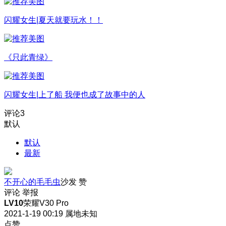
闪耀女生|夏天就要玩水！！
《只此青绿》
闪耀女生|上了船 我便也成了故事中的人
评论
3
默认
默认
最新
不开心的毛毛虫
沙发
赞
评论
举报
LV10
荣耀V30 Pro
2021-1-19 00:19
属地未知
点赞