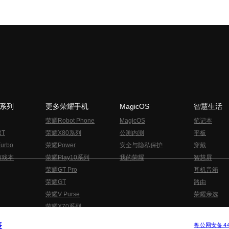
N系列
更多荣耀手机
MagicOS
智慧生活
荣耀Robot Phone
MagicOS
笔记本
RT
荣耀X80系列
公测内测
平板
urbo
荣耀Power
安全与隐私保护
穿戴
游戏本
荣耀Play10系列
我的荣耀
智慧屏
荣耀GT Pro
耳机音箱
荣耀GT
路由
荣耀V Purse
荣耀亲选
荣耀X70系列
与隐私的声明
关于cookies
法律信息
表
版权所有 © 荣耀终端股份有限公司 2020-2026 保留一切权利.
粤公网安备 440