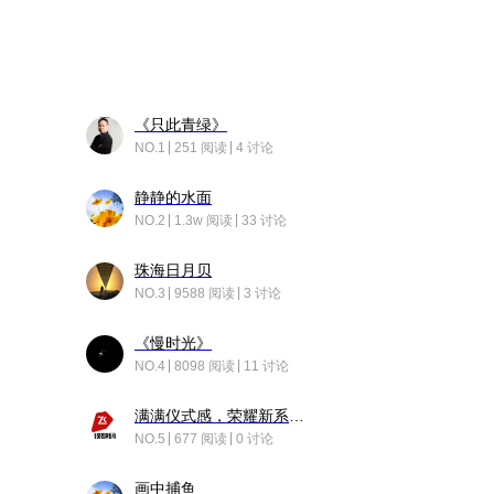
《只此青绿》
NO.1
251 阅读
4 讨论
静静的水面
NO.2
1.3w 阅读
33 讨论
珠海日月贝
NO.3
9588 阅读
3 讨论
《慢时光》
NO.4
8098 阅读
11 讨论
满满仪式感，荣耀新系统增加了个升级故事
NO.5
677 阅读
0 讨论
画中捕鱼