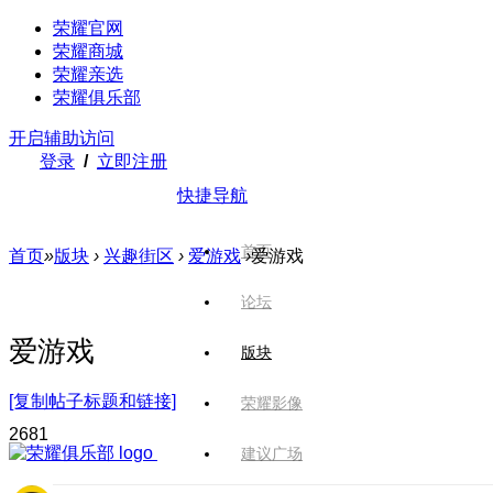
荣耀官网
荣耀商城
荣耀亲选
荣耀俱乐部
开启辅助访问
登录
/
立即注册
快捷导航
首页
首页
»
版块
›
兴趣街区
›
爱游戏
›
爱游戏
论坛
爱游戏
版块
[复制帖子标题和链接]
荣耀影像
268
1
建议广场