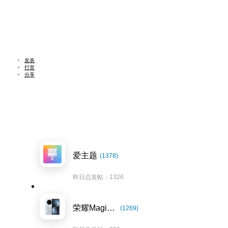
发表
打赏
分享
爱主题
(1378)
昨日总发帖：1326
荣耀Magic7系列
(1269)