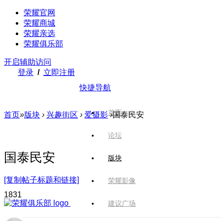
荣耀官网
荣耀商城
荣耀亲选
荣耀俱乐部
开启辅助访问
登录
/
立即注册
快捷导航
首页
首页
»
版块
›
兴趣街区
›
爱摄影
›
国泰民安
论坛
国泰民安
版块
[复制帖子标题和链接]
荣耀影像
183
1
建议广场