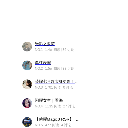
光影之孤荷
NO.1
1.4w 阅读
36 讨论
单杠表演
NO.2
1.5w 阅读
38 讨论
荣耀七月超大杯更新！后台堆叠动画太丝滑！
NO.3
1701 阅读
0 讨论
闪耀女生｜看海
NO.4
1135 阅读
27 讨论
【荣耀Magic8 RSR】 穹影
NO.5
477 阅读
4 讨论