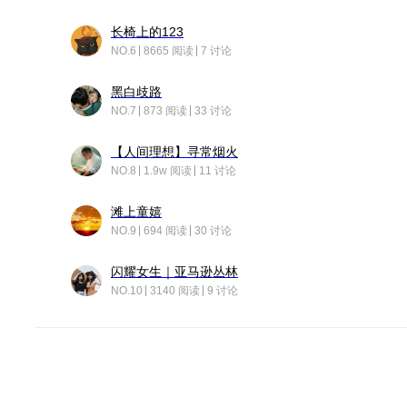
长椅上的123
NO.6
8665 阅读
7 讨论
黑白歧路
NO.7
873 阅读
33 讨论
【人间理想】寻常烟火
NO.8
1.9w 阅读
11 讨论
滩上童嬉
NO.9
694 阅读
30 讨论
闪耀女生｜亚马逊丛林
NO.10
3140 阅读
9 讨论