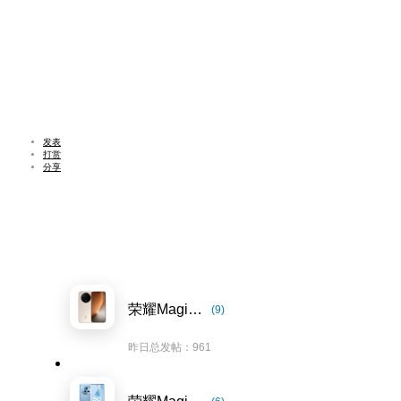
发表
打赏
分享
荣耀Magic8系列
(9)
昨日总发帖：961