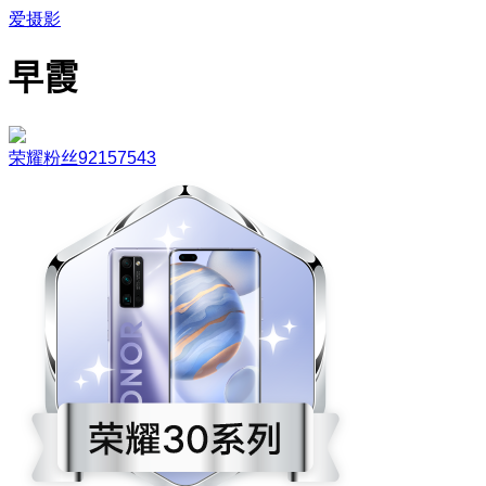
爱摄影
早霞
荣耀粉丝92157543