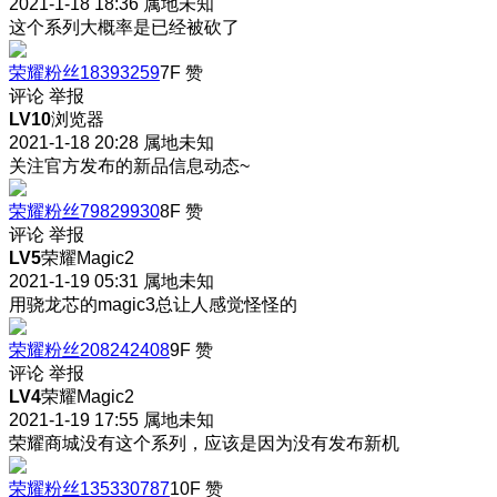
2021-1-18 18:36
属地未知
这个系列大概率是已经被砍了
荣耀粉丝18393259
7F
赞
评论
举报
LV10
浏览器
2021-1-18 20:28
属地未知
关注官方发布的新品信息动态~
荣耀粉丝79829930
8F
赞
评论
举报
LV5
荣耀Magic2
2021-1-19 05:31
属地未知
用骁龙芯的magic3总让人感觉怪怪的
荣耀粉丝208242408
9F
赞
评论
举报
LV4
荣耀Magic2
2021-1-19 17:55
属地未知
荣耀商城没有这个系列，应该是因为没有发布新机
荣耀粉丝135330787
10F
赞