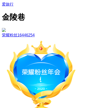
爱旅行
金陵巷
荣耀粉丝16446254