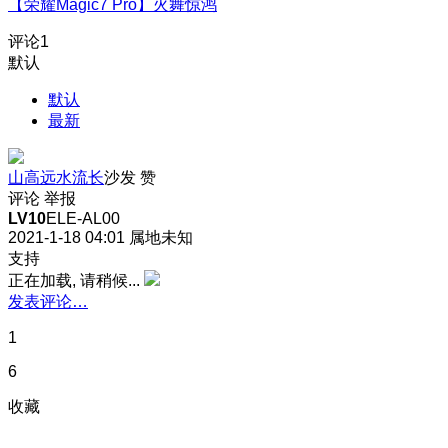
【荣耀Magic7 Pro】火舞惊鸿
评论
1
默认
默认
最新
山高远水流长
沙发
赞
评论
举报
LV10
ELE-AL00
2021-1-18 04:01
属地未知
支持
正在加载, 请稍候...
发表评论…
1
6
收藏