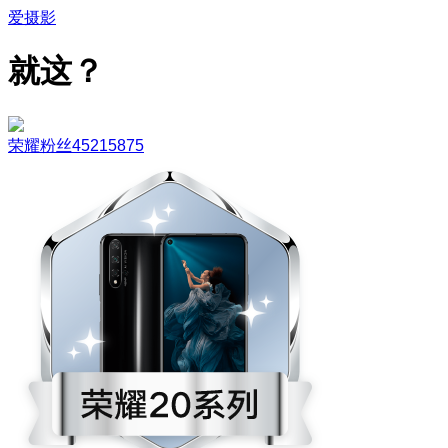
爱摄影
就这？
荣耀粉丝45215875