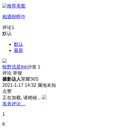
相遇朝晖中
评论
1
默认
默认
最新
牧野流星lhh
沙发
1
评论
举报
摄影达人
荣耀30S
2021-1-17 14:32
属地未知
点赞
正在加载, 请稍候...
发表评论…
1
6