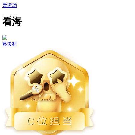
爱运动
看海
蔡俊标