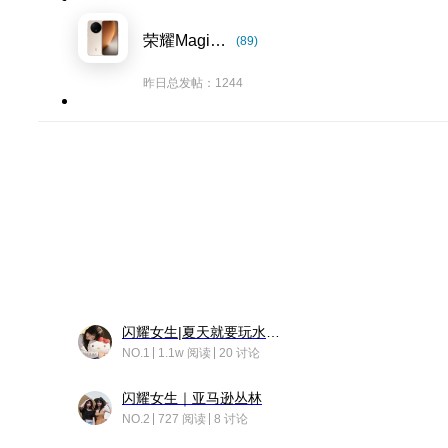
荣耀Magic8系列
(89)
昨日总发帖：1244
闪耀女生|夏天就要玩水！！
NO.1
1.1w 阅读
20 讨论
闪耀女生｜亚马逊丛林
NO.2
727 阅读
8 讨论