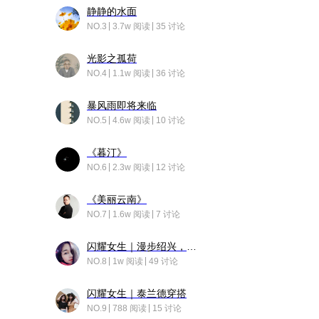
静静的水面
NO.3
3.7w 阅读
35 讨论
光影之孤荷
NO.4
1.1w 阅读
36 讨论
暴风雨即将来临
NO.5
4.6w 阅读
10 讨论
《暮汀》
NO.6
2.3w 阅读
12 讨论
《美丽云南》
NO.7
1.6w 阅读
7 讨论
闪耀女生｜漫步绍兴，寻找藏在老街的江南温柔
NO.8
1w 阅读
49 讨论
闪耀女生｜泰兰德穿搭
NO.9
788 阅读
15 讨论