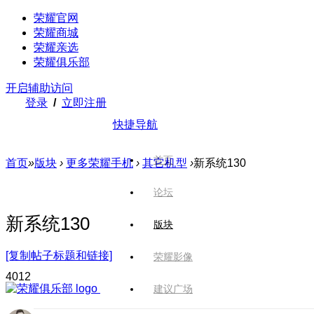
荣耀官网
荣耀商城
荣耀亲选
荣耀俱乐部
开启辅助访问
登录
/
立即注册
快捷导航
首页
首页
»
版块
›
更多荣耀手机
›
其它机型
›
新系统130
论坛
新系统130
版块
[复制帖子标题和链接]
荣耀影像
401
2
建议广场