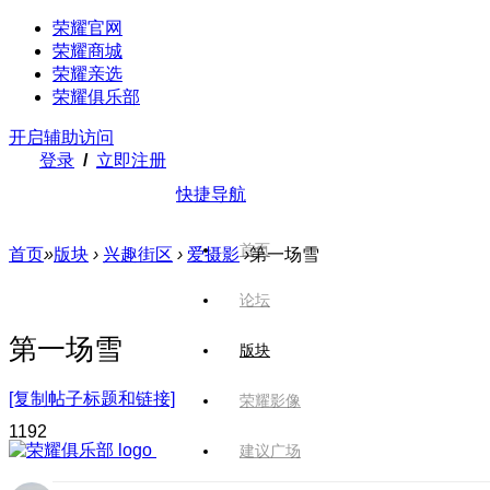
荣耀官网
荣耀商城
荣耀亲选
荣耀俱乐部
开启辅助访问
登录
/
立即注册
快捷导航
首页
首页
»
版块
›
兴趣街区
›
爱摄影
›
第一场雪
论坛
第一场雪
版块
[复制帖子标题和链接]
荣耀影像
119
2
建议广场