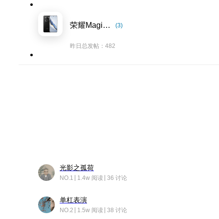
荣耀Magic6系列
(3)
昨日总发帖：482
光影之孤荷
NO.1
1.4w 阅读
36 讨论
单杠表演
NO.2
1.5w 阅读
38 讨论