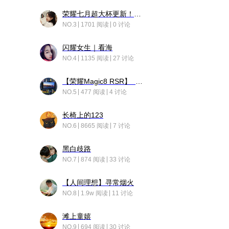
荣耀七月超大杯更新！后台堆叠动画太丝滑！
NO.3
1701 阅读
0 讨论
闪耀女生｜看海
NO.4
1135 阅读
27 讨论
【荣耀Magic8 RSR】 穹影
NO.5
477 阅读
4 讨论
长椅上的123
NO.6
8665 阅读
7 讨论
黑白歧路
NO.7
874 阅读
33 讨论
【人间理想】寻常烟火
NO.8
1.9w 阅读
11 讨论
滩上童嬉
NO.9
694 阅读
30 讨论