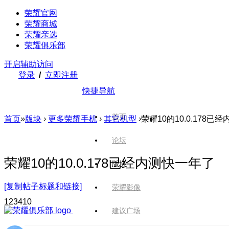
荣耀官网
荣耀商城
荣耀亲选
荣耀俱乐部
开启辅助访问
登录
/
立即注册
快捷导航
首页
首页
»
版块
›
更多荣耀手机
›
其它机型
›
荣耀10的10.0.178已
论坛
荣耀10的10.0.178已经内测快一年了
版块
[复制帖子标题和链接]
荣耀影像
1234
10
建议广场