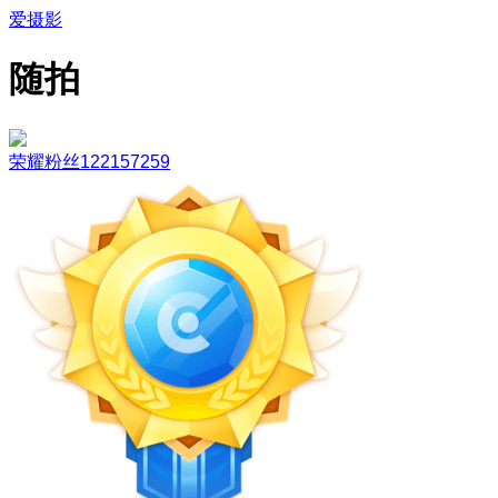
爱摄影
随拍
荣耀粉丝122157259