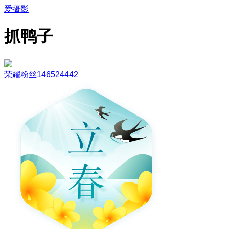
爱摄影
抓鸭子
荣耀粉丝146524442