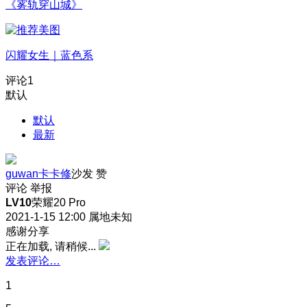
《雾轨穿山城》
闪耀女生｜蓝色系
评论
1
默认
默认
最新
guwan卡卡修
沙发
赞
评论
举报
LV10
荣耀20 Pro
2021-1-15 12:00
属地未知
感谢分享
正在加载, 请稍候...
发表评论…
1