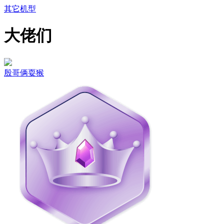
其它机型
大佬们
殷哥俩耍猴