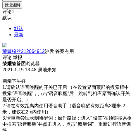
我没遇到
评论
1
默认
默认
最新
荣耀粉丝212064912
沙发
答案有用
评论
举报
荣耀答答团
浏览器
2021-1-15 13:48
属地未知
亲亲下午好，
1.请确认语音唤醒的开关已开启 （在设置界面顶部的搜索框中
搜索“语音唤醒”，点击“语音唤醒”后，跳转到相应界面确认开关
是否开启。）
2.请在有效距离内使用语音助手（语音唤醒有效距离3厘米-2
米，建议在2m内使用）
3.请重新尝试录制唤醒词：操作路径：进入“ 设置”在顶部搜索
中搜索“语音唤醒”并点击进入，点击“ 唤醒词”，重新进行语音训
练。