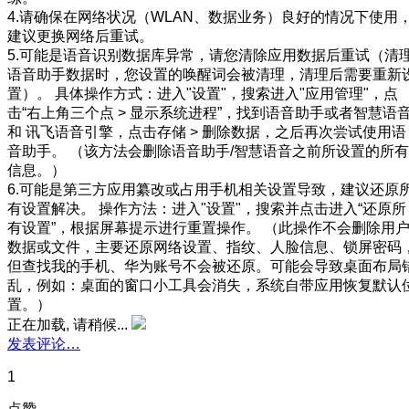
4.请确保在网络状况（WLAN、数据业务）良好的情况下使用
建议更换网络后重试。
5.可能是语音识别数据库异常，请您清除应用数据后重试（清
语音助手数据时，您设置的唤醒词会被清理，清理后需要重新
置）。 具体操作方式：进入"设置"，搜索进入"应用管理"，点
击“右上角三个点 > 显示系统进程”，找到语音助手或者智慧语
和 讯飞语音引擎，点击存储 > 删除数据，之后再次尝试使用语
音助手。 （该方法会删除语音助手/智慧语音之前所设置的所有
信息。）
6.可能是第三方应用纂改或占用手机相关设置导致，建议还原
有设置解决。 操作方法：进入"设置"，搜索并点击进入“还原所
有设置”，根据屏幕提示进行重置操作。 （此操作不会删除用
数据或文件，主要还原网络设置、指纹、人脸信息、锁屏密码
但查找我的手机、华为账号不会被还原。可能会导致桌面布局
乱，例如：桌面的窗口小工具会消失，系统自带应用恢复默认
置。）
正在加载, 请稍候...
发表评论…
1
点赞