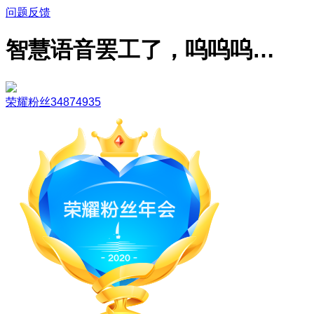
问题反馈
智慧语音罢工了，呜呜呜…
荣耀粉丝34874935