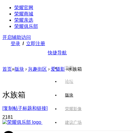
荣耀官网
荣耀商城
荣耀亲选
荣耀俱乐部
开启辅助访问
登录
/
立即注册
快捷导航
首页
首页
»
版块
›
兴趣街区
›
爱摄影
›
水族箱
论坛
水族箱
版块
[复制帖子标题和链接]
荣耀影像
218
1
建议广场