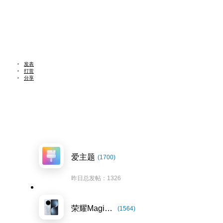
发表
打赏
分享
爱主题
(1700)
昨日总发帖：1326
荣耀Magic7系列
(1564)