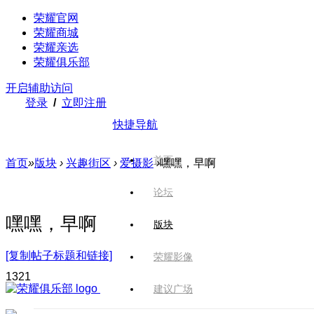
荣耀官网
荣耀商城
荣耀亲选
荣耀俱乐部
开启辅助访问
登录
/
立即注册
快捷导航
首页
首页
»
版块
›
兴趣街区
›
爱摄影
›
嘿嘿，早啊
论坛
嘿嘿，早啊
版块
[复制帖子标题和链接]
荣耀影像
132
1
建议广场