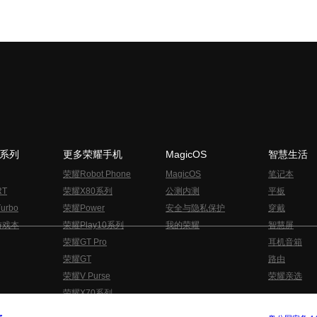
N系列
更多荣耀手机
MagicOS
智慧生活
荣耀Robot Phone
MagicOS
笔记本
RT
荣耀X80系列
公测内测
平板
urbo
荣耀Power
安全与隐私保护
穿戴
游戏本
荣耀Play10系列
我的荣耀
智慧屏
荣耀GT Pro
耳机音箱
荣耀GT
路由
荣耀V Purse
荣耀亲选
荣耀X70系列
与隐私的声明
关于cookies
法律信息