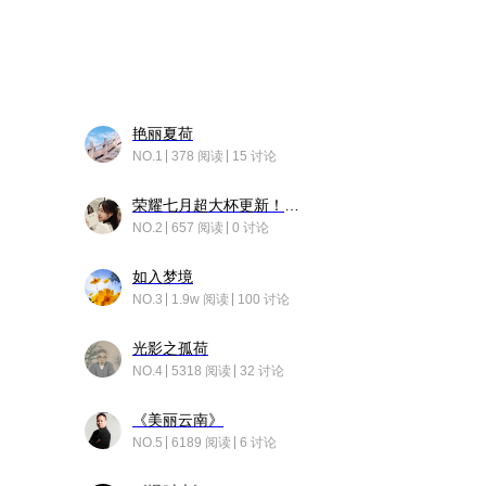
艳丽夏荷
NO.1
378 阅读
15 讨论
荣耀七月超大杯更新！后台堆叠动画太丝滑！
NO.2
657 阅读
0 讨论
如入梦境
NO.3
1.9w 阅读
100 讨论
光影之孤荷
NO.4
5318 阅读
32 讨论
《美丽云南》
NO.5
6189 阅读
6 讨论